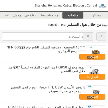
Shanghai Hengxiang Optical Electronic Co., Ltd.
مسكن
منتجات
معلومات عنا
جولة في المعمل
>>
من خلال هول التشفير
جودة
supplier.
(49)
18mm البسيطة الإضافية التشفير الناتج نوع NPN 360ppr
8mm رمح الروتاري
اتصل بنا
عمود مجوف PGK50 من الفولاذ المقاوم للصدأ Ip67 من
خلال ثقب التشفير
اتصل بنا
8 توفير الأسلاك TTL UVW جوفاء رمح تزايدي التشفير
سانيو دينكي محرك سيرفو
اتصل بنا
المطلق المتوازي الصغير ذو الدوران الفردي RS485 SSI