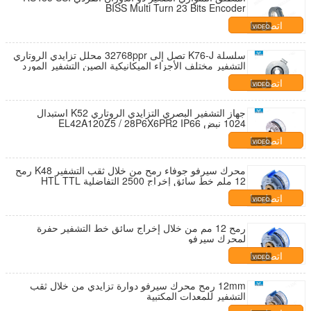
BISS Multi Turn 23 Bits Encoder
اتصل بنا
سلسلة K76-J تصل إلى 32768ppr محلل تزايدي الروتاري
التشفير مختلف الأجزاء الميكانيكية الصين التشفير المورد
اتصل بنا
جهاز التشفير البصري التزايدي الروتاري K52 استبدال
1024 نبض EL42A120Z5 / 28P6X6PR2 IP66
اتصل بنا
محرك سيرفو جوفاء رمح من خلال ثقب التشفير K48 رمح
12 ملم خط سائق إخراج 2500 التفاضلية HTL TTL
اتصل بنا
رمح 12 مم من خلال إخراج سائق خط التشفير حفرة
لمحرك سيرفو
اتصل بنا
12mm رمح محرك سيرفو دوارة تزايدي من خلال ثقب
التشفير للمعدات المكتبية