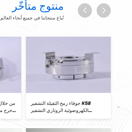
منتوج متأخّر
تُباع منتجاتنا في جميع أنحاء العالم
prev
next
SC65
جوفاء رمح الثقيلة التشفير K58
Pull
الكهروضوئية الروتاري التشفير
7200ppr