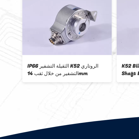
K52 Bl
IP66 الثقيلة التشفير K52 الروتاري
من 
Shaft 
التشفير من خلال ثقب 14mm
ميزة ا