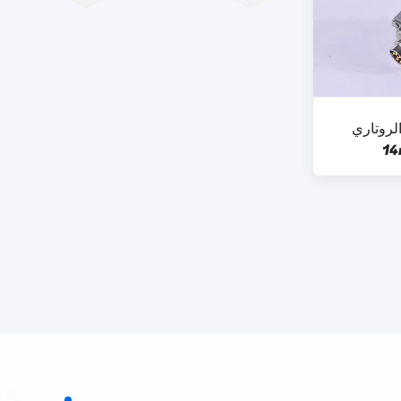
I الثقيلة التشفير K52 الروتاري