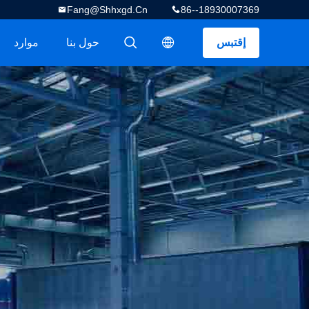
Fang@shhxgd.cn
86--18930007369
إقتبس
حول بنا
موارد
描述
描述