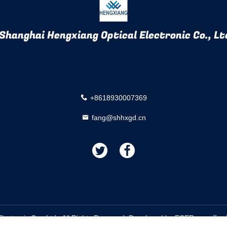
Shanghai Hengxiang Optical Electronic Co., Ltd
+8618930007369
fang@shhxgd.cn
描
描
述
述
رة
المزود. Copyright © 2018 - 2025 Shanghai Hengxiang Optical Electronic Co., Ltd.. All Rights Reserved. Developed by
ECER