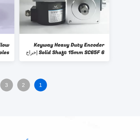
llow
Keyway Heavy Duty Encoder
Solid Shaft 15mm SC65F 6 إخراج
oles
خط تشغيل المحرك
3
2
1