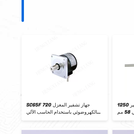
1250 القرار الصناعي الروتاري التشفير
SC65F 720 جهاز تشفير المغزل
مم
الكهروضوئي باستخدام الحاسب الآلي
النبضي R66S-15 LF / LFC