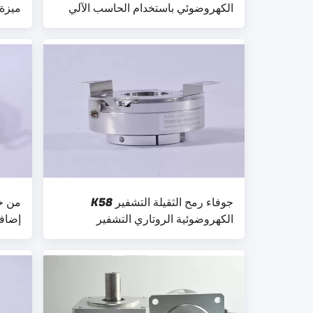
الكهروضوئي باستخدام الحاسب الآلي
ميزة ا
النبضي R66S-15 LF / LFC
جوفاء رمح الثقيلة التشفير K58
الكهروضوئية الروتاري التشفير
7200ppr
النب