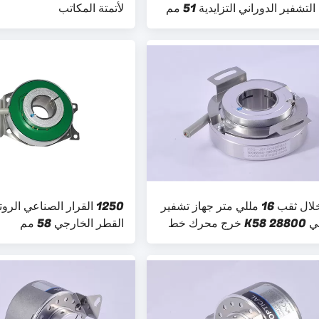
لتشفير الدوراني التزايدية 51 مم
لأتمتة المكاتب
من خلال ثقب 16 مللي متر جهاز تشفير
1250 القرار الصناعي الر
إضافي K58 28800 خرج محرك خط
القطر الخارجي 58 مم
ض