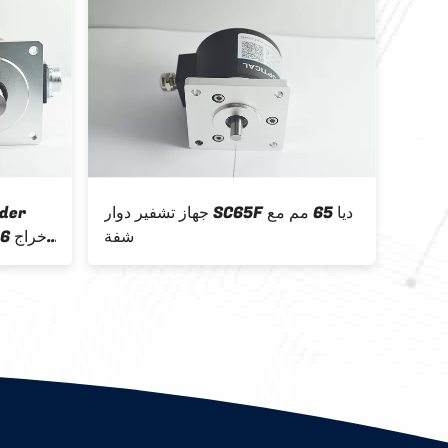
لشاقة
جهاز تشفير دوار SC65F ديا 65 مم مع
der
S70 مقاس 12 مم لمقياس التحكم
شفة
 6
الآلي