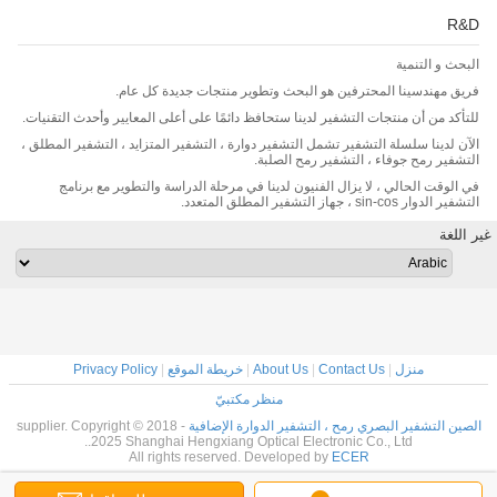
R&D
البحث و التنمية
فريق مهندسينا المحترفين هو البحث وتطوير منتجات جديدة كل عام.
للتأكد من أن منتجات التشفير لدينا ستحافظ دائمًا على أعلى المعايير وأحدث التقنيات.
الآن لدينا سلسلة التشفير تشمل التشفير دوارة ، التشفير المتزايد ، التشفير المطلق ،
التشفير رمح جوفاء ، التشفير رمح الصلبة.
في الوقت الحالي ، لا يزال الفنيون لدينا في مرحلة الدراسة والتطوير مع برنامج
التشفير الدوار sin-cos ، جهاز التشفير المطلق المتعدد.
غير اللغة
منزل
|
Contact Us
|
About Us
|
خريطة الموقع
|
Privacy Policy
منظر مكتبيّ
الصين التشفير البصري رمح ، التشفير الدوارة الإضافية
supplier. Copyright © 2018 -
2025 Shanghai Hengxiang Optical Electronic Co., Ltd..
All rights reserved. Developed by
ECER