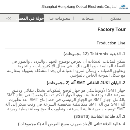
Shanghai Hengxiang Optical Electronic Co., Ltd.
مسكن
منتجات
معلومات عنا
جولة في المعمل
>>
Factory Tour
Production Line
1. الذبذبة Tektronix (12 مجموعات)
يمكن لمذبذب الذبذبات أن يعرض بوضوح الجهد ، والتردد ، والطور في
النقطة المقاسة ، وما إلى ذلك ، في مجال الإلكترونيات ، والتجربة ،
وتطبيق الصيانة ، ويمكن لمزود الصيانة أن يجد المشكلة بسهولة بمقارنته
مع شكل الموجة الخاص بالمؤشر.
2. اليابان JUKI التلقائي SMT آلة (2 مجموعات)
جهاز SMT الأوتوماتيكي هو جهاز لوضع المكونات بشكل تلقائي ودقيق
بسرعة عالية ودقة عالية ، وهو الجهاز الأكثر تعقيدًا وتعقيدًا في إنتاج SMT
بالكامل.
جهاز SMT هو الجهاز الرئيسي في خط إنتاج SMT.
لقد تطورت
آلة SMT من آلة SMT ميكانيكية منخفضة السرعة في وقت مبكر إلى آلة
SMT توسيط بصرية عالية السرعة ، وتطورت لتصبح وصلة نمطية ومرنة.
3. آلة طباعة الشاشة (3SETS)
4. عالية الدقة ثنائي الأبعاد صريف مسح القرص آلة (6 مجموعات)