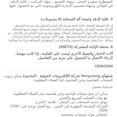
المسطرة صغيرة الحجم ، سهلة التصنيع ، سهلة التركيب ، عالية الدقة ،
في القياس وسهلة لتقسيم الإشارة الكهروضوئية التي تم الحصول عليها.
5. عالية الدقة واضعة آلة الصحافة (8 مجموعات)
إن آلة الضغط الحاملة عالية الدقة هي إدخال إشارة التحكم مثل سرعة التحميل ،
الإزاحة وقيمة القوة في واجهة المستخدم الخاصة بالصحافة. سوف تجمع الصحافة
الإشارة من خلال جهاز الاستشعار المقابل ومقارنتها مع كمية التحكم في الإدخال ، ثم
إخراج إشارة التحكم المقابلة وتنفيذها. تقوم الآلية بتضخيم الإشارة لاتخاذ إجراءات
مقابلة ، مما يجعل سرعة التحميل والتحكم في الموقع في الصحافة مرنا جدا وملائما.
6. محطة الإذابة المشتركة (9SETS)
آلات الاختبار والضبط الأخرى ليست على القائمة ، إذا كانت مهتمة ،
الرجاء الاتصال بنا للحصول على مزيد من التفاصيل.
OEM/ODM
شنغهاي Hengxiang شركة الإلكترونيات الضوئية ، المحدودة
يمكن تزويد
المنتجات القياسية وغير القياسية كما العملاء المطلوبة.
خدماتنا تشمل:
يمكن أن تنتج منتجات قياسية وغير قياسية مثل العملاء المطلوبة.
مع وقت التسليم السريع والقصير
تتوفر خدمة المنتجات من الشعار / علامة / الحزم.
الشركة المصنعة الشهيرة في الصين ، مع أفضل نوعية في ODM /
OEM.
انخفاض موك لمنتجات مخصصة