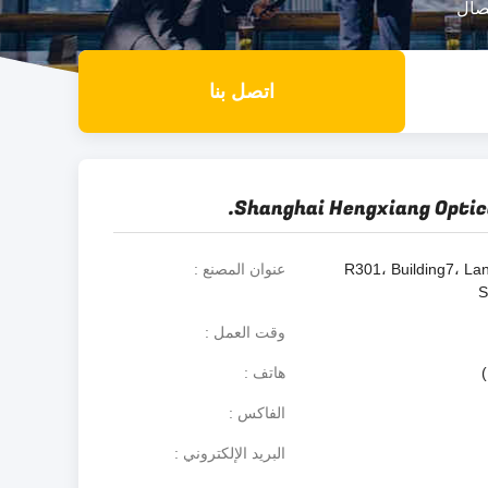
اتصل بنا
Shanghai Hengxiang Optical
R301، Building7، La
عنوان المصنع
S
وقت العمل
هاتف
الفاكس
البريد الإلكتروني