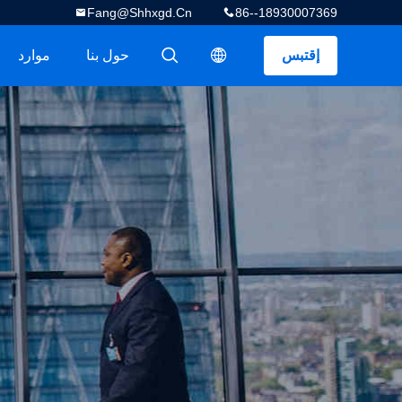
Fang@shhxgd.cn
86--18930007369
إقتبس
حول بنا
موارد
描述
描述