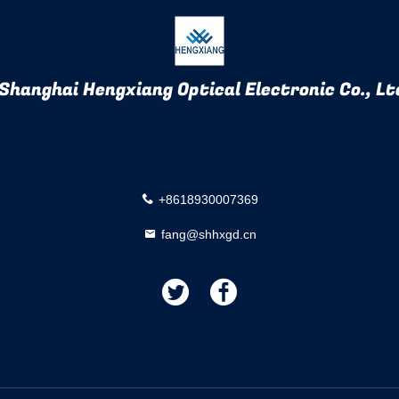
Shanghai Hengxiang Optical Electronic Co., Ltd
+8618930007369
fang@shhxgd.cn
描
描
述
述