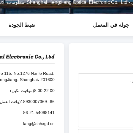
-
Shanghai Hengxiang Optical Electronic Co., Ltd. معلومات الاتصال
جولة في المعمل
ضبط الجودة
 Electronic Co., Ltd.
ne 115، No.1276 Nanle Road،
ongJiang، Shanghai، 201600
8:00-22:00(بتوقيت بكين)
86--18930007369(وقت العمل)
86-21-54098141
fang@shhxgd.cn