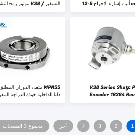
emittier أتباع إشارة الإخراج 5-12
الناتج الدائرة
K38 Series Shaft P
MPN55 متعدد الدوران المط
Encoder 16384 Rev
Omron
Outer Diamete
1
2
3
آخر
مجموع 3 الصفحات