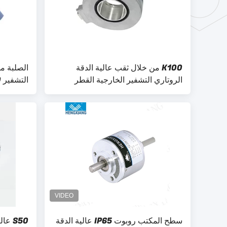
K100 من خلال ثقب عالية الدقة
الصلبة م
الروتاري التشفير الخارجية القطر
100MM رمح 42MM 12000ppr
20000 سائق خط النبض
سطح المكتب روبوت IP65 عالية الدقة