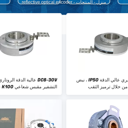
منزل
-
المنتجات
-
reflective optical encoder
ترميز بصري عالي الدقة IP50 ، نبض
DC8-30V عالية الدقة الروتار
التشف
مفتوح 100H-40-5000-AB
R05-K3-E65-100 التشفير البصري