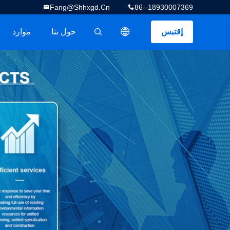
Fang@shhxgd.cn
86--18930007369
إقتبس
حول بنا
موارد
描述