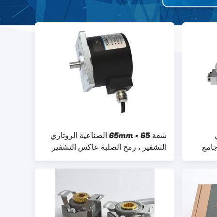
ي
شفة 65 × 65mm الصناعية الروتاري
ير مقبس شعاعي K100 جامع
التشفير ، رمح الصلبة عاكس التشفير
WDG-
البصري