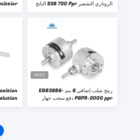
الروتاري التشفير S38 720 Ppr الناتج
الجهد
فولت dc
رمح صلب إضافي 6 مم EBB38B6-
osition
P6PR-2000 ppr دفع سحب جهاز
olution
تشفير دوار
r 38mm