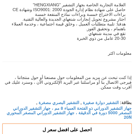
العلامة التجارية الخاصة بجهاز التشفير "HENGXIANG"
حاصل على شهادة نظام إدارة الجودة ISO9001: 2000 وشهادة CE
براءات الاختراع خمسة وبراءات نماذج المنفعة خمسة
اجتاز مشروع تحويل إنجازات شنغهاي الجديدة والعالية التقنية.
هدفنا: تلبية متطلبات العميل ، وخلق قيمة اجتماعية ، وخدمة العملاء
باهتمام ، وتحقيق الفوز.
تقع في مدينة شنغهاي
20-30 عامل من ذوي الخبرة
معلومات اكثر
إذا كنت تبحث عن مزيد من المعلومات حول مصنعنا أو حول منتجاتنا ،
فيرجى الاتصال بنا أو مراسلتنا عبر البريد الإلكتروني الآن ، وسنرد عليك في
أقرب وقت ممكن.
التشفير دوارة صغيرة
التشفير البصري مصغرة
بطاقة:
,
,
جهاز التشفير الدوراني ذو الفتحة العمياء 8 مم ، جهاز التشفير الدوراني
المصغر 5000 دورة في الدقيقة ، جهاز التشفير الدوراني المصغر المحوري
20N
احصل على افضل سعر ل