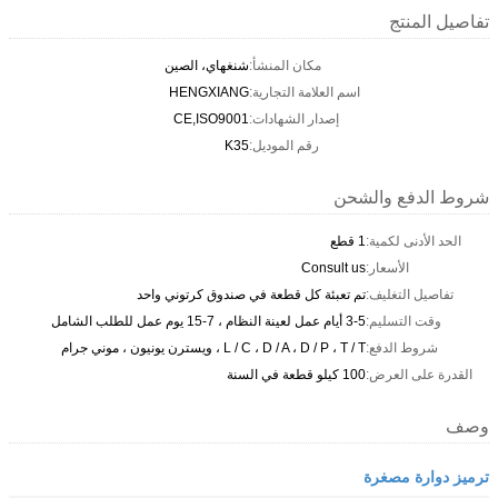
تفاصيل المنتج
مكان المنشأ:
شنغهاي، الصين
اسم العلامة التجارية:
HENGXIANG
إصدار الشهادات:
CE,ISO9001
رقم الموديل:
K35
شروط الدفع والشحن
الحد الأدنى لكمية:
1 قطع
الأسعار:
Consult us
تفاصيل التغليف:
تم تعبئة كل قطعة في صندوق كرتوني واحد
وقت التسليم:
3-5 أيام عمل لعينة النظام ، 7-15 يوم عمل للطلب الشامل
شروط الدفع:
L / C ، D / A ، D / P ، T / T ، ويسترن يونيون ، موني جرام
القدرة على العرض:
100 كيلو قطعة في السنة
وصف
ترميز دوارة مصغرة