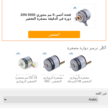
فتحة أعمى 8 مم محوري 20N 5000
دورة في الدقيقة مصغرة التشفير
الروتاري
استمر
ترميز دوارة مصغرة
أكثر
القطر الخارجي 35
1600 قرار S18
رمح الصلبة 2.5mm
رمح صلب 2.5 مم
N
ة الروتاري
مصغرة الروتاري
مصغرة الروتاري
OD 18 مم مصغرة
التشفير K35
التشفير AB المرحلة
التشفير ، ABZ
التشفير الروتاري
متر مشف
فين حفرة
NPN الناتج عن
Phase Resolution
صغير عم
8MM 40MM ورقة
الشبع الشديد
360 Rotary
لربيع
للسيارات
Encoder
Vdc
غير اللغة