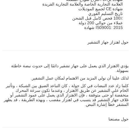
العلامة التجارية الخاصة والعلامة التجارية الفريدة
شهادة CE لجميع الموديلات
تاريخ التسليم الفوري
100٪ فحص كامل قبل الشحن
عملاء من حوالي 200 دولة
IS09001: 2015 شهادة
حول اهتزاز جهاز التشفير
يؤدي الاهتزاز الذي يعمل على جهاز تشفير دائمًا إلى حدوث نبضة خاطئة
بسهولة.
لذلك علينا أن نولي المزيد من الاهتمام لمكان عمل التشفير.
كلما زاد عدد النبضات في كل جولة ، كان التباعد الضيق بين الشبكة ، وتأثير
الخام على التشفير عن طريق الاهتزاز ، وعندما تكون سرعة المحرك
منخفضة أو حتى متوقفة ، فإن الاهتزاز الذي يعمل على عمود التشفير أو
غلاف جهاز التشفير قد يتسبب في اهتزاز مقضب ، وبهذه الطريقة ، قد يظهر
المشفر خطأ إشارة النبض.
حول مصنعنا