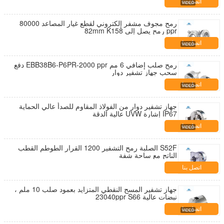
اتصل بنا
رمح مجوف مشفر إلكتروني لقطع غيار المصاعد 80000
ppr رمح يصل إلى 82mm K158
اتصل بنا
رمح صلب إضافي 6 مم EBB38B6-P6PR-2000 ppr دفع
سحب جهاز تشفير دوار
اتصل بنا
جهاز تشفير دوار من الفولاذ المقاوم للصدأ عالي الحماية
IP67 إشارة UVW عالية الدقة
اتصل بنا
S52F الصلبة رمح التشفير 1200 القرار الطوطم القطب
الناتج مع ساحة شفة
اتصل بنا
جهاز تشفير المسح النقطي المتزايد بعمود صلب 10 ملم ،
نبضات عالية 23040ppr S66
اتصل بنا