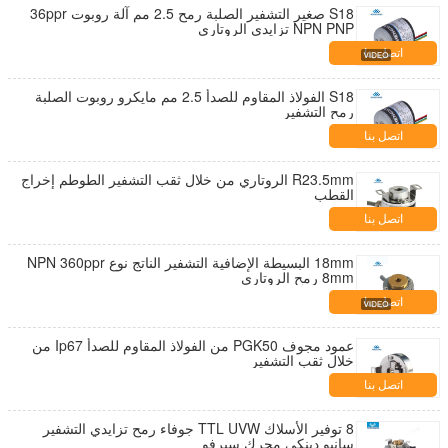
S18 صغير التشفير الصلبة رمح 2.5 مم آلة روبوت 36ppr
NPN PNP تزايدي الروتاري
اتصل بنا
S18 الفولاذ المقاوم للصدأ 2.5 مم مايكرو روبوت الصلبة
رمح التشفير
اتصل بنا
R23.5mm الروتاري من خلال ثقب التشفير الطوطم إخراج
القطب
اتصل بنا
18mm البسيطة الإضافية التشفير الناتج نوع NPN 360ppr
8mm رمح الروتاري
اتصل بنا
عمود مجوف PGK50 من الفولاذ المقاوم للصدأ Ip67 من
خلال ثقب التشفير
اتصل بنا
8 توفير الأسلاك TTL UVW جوفاء رمح تزايدي التشفير
سانيو دينكي محرك سيرفو