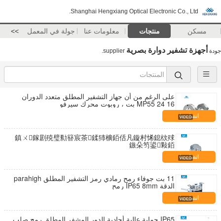
Shanghai Hengxiang Optical Electronic Co., Ltd.
مسكن
منتجات
معلومات عنا
جولة في المعمل
>>
أجهزة تشفير دوارة بصرية
جودة
supplier.
على الرغم من أن جهاز التشفير المطلق متعدد الدوران
MP55 24 16 بت ، روبوت محرك سيرفو
اتصل بنا
鎮ㄨ鎵剧殑璧勬簮宸茶鍒犻櫎銆佸凡鏇村悕鎴栨殏
鏃朵笉鍙敤銆
اتصل بنا
11 بت جوفاء رمح رمادي رمز التشفير المطلق parahigh
الدقة IP65 8mm رمح
اتصل بنا
IP65 حماية عالية أحادية الدور المشفر المطلق رمح صلب