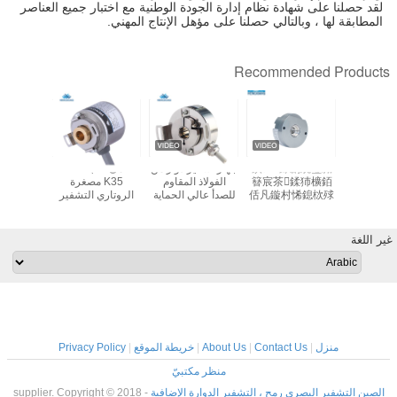
لقد حصلنا على شهادة نظام إدارة الجودة الوطنية مع اختبار جميع العناصر
المطابقة لها ، وبالتالي حصلنا على مؤهل الإنتاج المهني.
Recommended Products
16 بت 32 بت متعدد
鎮ㄨ鎵剧殑璧勬
جهاز تشفير دوار من
أعمى ثقب 6mm
 شفة دوارة
簮宸茶鍒犻櫎銆
الفولاذ المقاوم
K35 مصغرة
جوفاء رم
روبوت التشفير SSI
佸凡鏇村悕鎴栨殏
للصدأ عالي الحماية
الروتاري التشفير
تزا
ملم جوفاء
鏃朵笉鍙敤銆
IP67 إشارة UVW
2500 القرار 4
محرك 
MPN5
عالية الدقة
البولنديين
الن
غير اللغة
منزل
|
Contact Us
|
About Us
|
خريطة الموقع
|
Privacy Policy
منظر مكتبيّ
الصين التشفير البصري رمح ، التشفير الدوارة الإضافية
supplier. Copyright © 2018 -