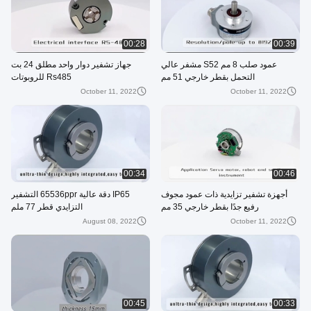
00:28
00:39
عمود صلب 8 مم S52 مشفر عالي
جهاز تشفير دوار واحد مطلق 24 بت
التحمل بقطر خارجي 51 مم
Rs485 للروبوتات
October 11, 2022
October 11, 2022
00:34
00:46
أجهزة تشفير تزايدية ذات عمود مجوف
IP65 دقة عالية 65536ppr التشفير
رفيع جدًا بقطر خارجي 35 مم
التزايدي قطر 77 ملم
August 08, 2022
October 11, 2022
00:45
00:33