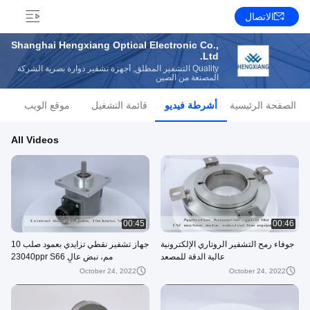
الاتصال
Shanghai Hengxiang Optical Electronic Co.,
Ltd.
Quality التشفير المطلق, أجهزة تشفير دوارة بصرية الشركة
المصنعة من الصين
الصفحة الرئيسية
أشرطة فيديو
قائمة التشغيل
موقع الويب
All Videos
00:45
00:46
جوفاء رمح التشفير الروتاري الإلكترونية
جهاز تشفير نقطي تزايدي بعمود صلب 10
عالية الدقة للمصعد
مم، نبض عالٍ 23040ppr S66
October 24, 2022
October 24, 2022